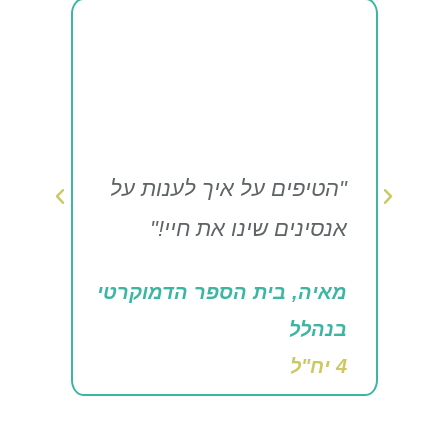
בין
לי.
"הל
ח
עזר
יון
"הטיפים על איך לענות על
להת
אנסינים שינו את חיי!"
חווי
טי
מאיה, בית הספר הדמוקרטי
תומ
בנהלל
בנה
4 יח"ל
5 יח"ל