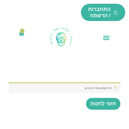
ילוג
התחברות
תוכן
/ הרשמה
0
₪
0
עגלת
קניות
סל הקניות שלך ריק כרגע.
חזור לחנות