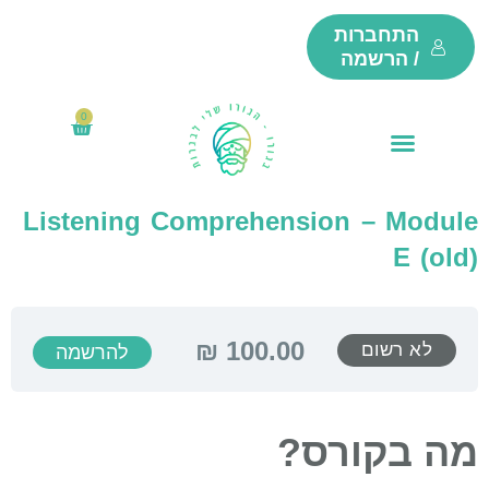
ילוג
התחברות
תוכן
/ הרשמה
0
₪
0
עגלת
קניות
Listening Comprehension – Module
E (old)
לא רשום
להרשמה
מה בקורס?