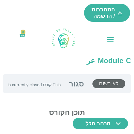
ילוג
התחברות
תוכן
/ הרשמה
0
₪
0
עגלת
קניות
Module C عر
סגור
לא רשום
This קורס is currently closed
תוכן הקורס
הרחב הכל