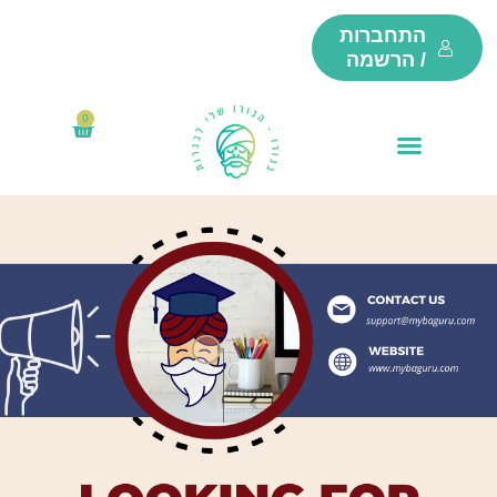
ילוג
התחברות
תוכן
/ הרשמה
0
₪
0
עגלת
קניות