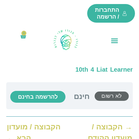
ילוג
התחברות
תוכן
/ הרשמה
0
₪
0
עגלת
קניות
10th 4 Liat Learner
חינם
לא רשום
להרשמה בחינם
→
הקבוצה /
הקבוצה / מועדון
מועדון הקודם
הבא
←