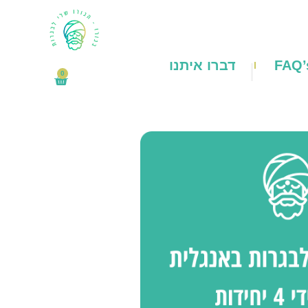
FAQ’
דברו איתנו
0
₪
0
עגלת
קניות