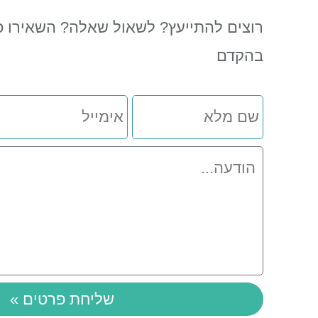
רוצים להתייעץ? לשאול שאלה? השאירו פ
בהקדם
שם
אימייל
מלא
הודעה
שליחת פרטים »