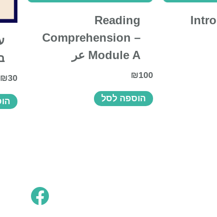
Reading
Intr
Comprehension –
ע
Module A عر
בד
₪
100
₪
30
הוספה לסל
הוס
agram
sapp
book
tube