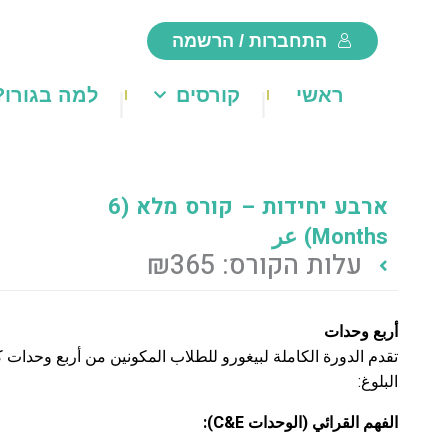
ילוג
התחברות / הרשמה
תוכן
ראשי
קורסים
למה בגורו?
ארבע יחידות – קורס מלא (6
Months) عر
עלות הקורס:
365
₪
أربع وحدات
تقدم الدورة الكاملة لبيغورو للطلاب المكونين من أربع وحدات 
البلوغ:
الفهم القرائي (الوحدات C&E):