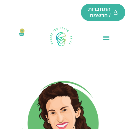
ילוג
התחברות
תוכן
/ הרשמה
0
₪
0
עגלת
קניות