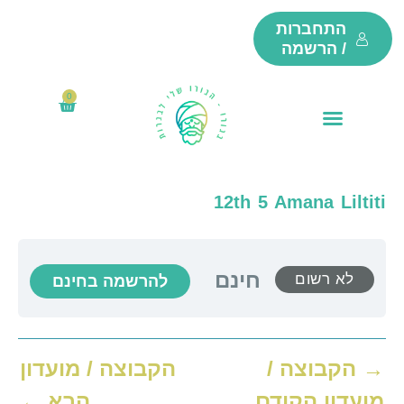
ילוג
התחברות
תוכן
/ הרשמה
0
₪
0
עגלת
קניות
12th 5 Amana Liltiti
חינם
לא רשום
להרשמה בחינם
→
הקבוצה /
הקבוצה / מועדון
מועדון הקודם
הבא
←