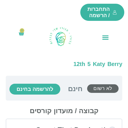
ילוג
התחברות
תוכן
/ הרשמה
0
₪
0
עגלת
קניות
12th 5 Katy Berry
חינם
לא רשום
להרשמה בחינם
קבוצה / מועדון קורסים